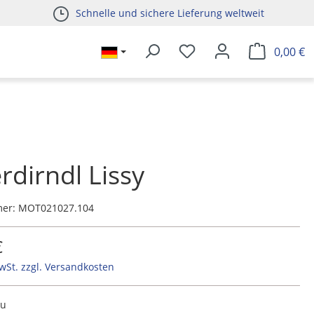
Schnelle und sichere Lieferung weltweit
0,00 €
rdirndl Lissy
mer:
MOT021027.104
€
MwSt. zzgl. Versandkosten
au