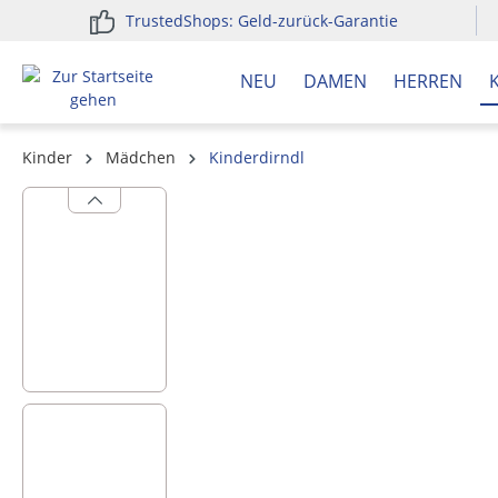
TrustedShops: Geld-zurück-Garantie
springen
Zur Hauptnavigation springen
NEU
DAMEN
HERREN
Kinder
Mädchen
Kinderdirndl
Bildergalerie überspringen