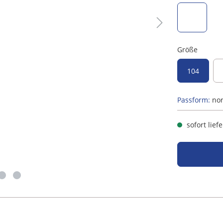
hellblau
Größe
104
Passform:
no
sofort lief