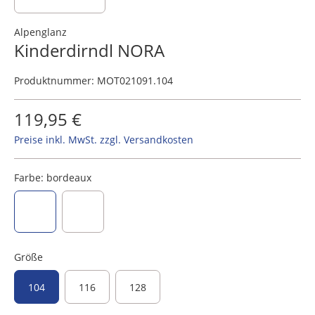
Alpenglanz
Kinderdirndl NORA
Produktnummer:
MOT021091.104
119,95 €
Preise inkl. MwSt. zzgl. Versandkosten
Farbe:
bordeaux
bordeaux
dunkelblau
Größe
104
116
128