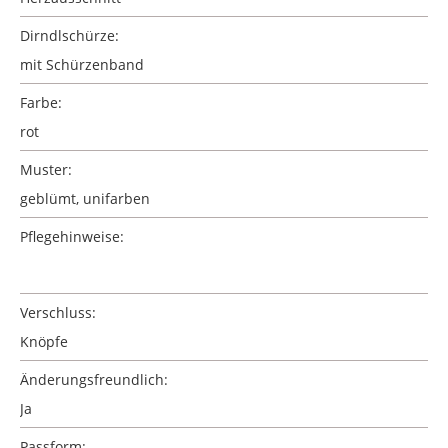
Dirndlschürze:
mit Schürzenband
Farbe:
rot
Muster:
geblümt
, unifarben
Pflegehinweise:
Verschluss:
Knöpfe
Änderungsfreundlich:
Ja
Passform: