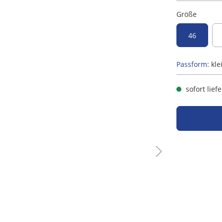
Größe
46
Passform:
kle
sofort lief