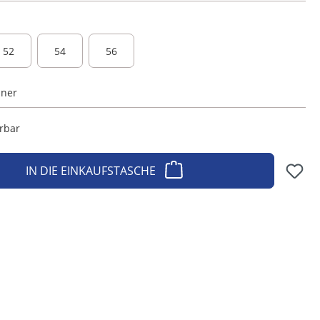
52
54
56
iner
erbar
IN DIE EINKAUFSTASCHE