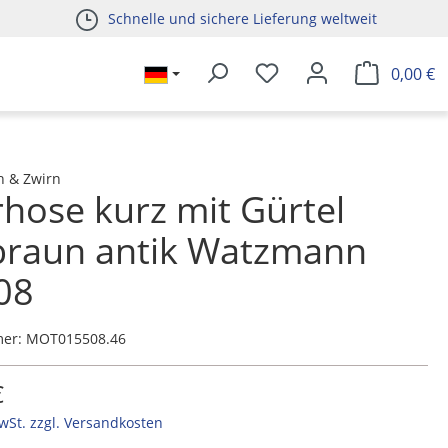
Schnelle und sichere Lieferung weltweit
0,00 €
h & Zwirn
hose kurz mit Gürtel
braun antik Watzmann
08
mer:
MOT015508.46
€
MwSt. zzgl. Versandkosten