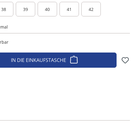
38
39
40
41
42
rmal
erbar
IN DIE EINKAUFSTASCHE