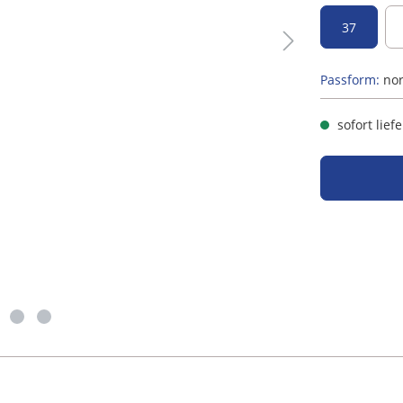
37
Passform:
no
sofort lief