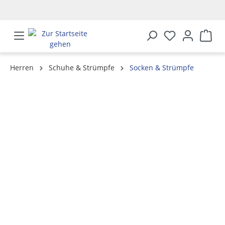
alt springen
Herren
Schuhe & Strümpfe
Socken & Strümpfe
Bildergalerie überspringen