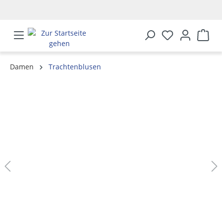
alt springen
Damen
Trachtenblusen
Bildergalerie überspringen