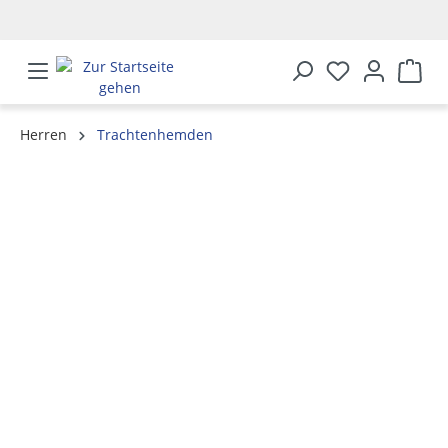
alt springen
Herren
Trachtenhemden
Bildergalerie überspringen