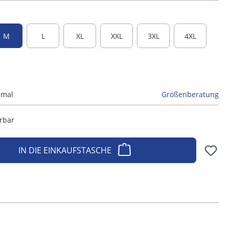
M
L
XL
XXL
3XL
4XL
rmal
Größenberatung
erbar
IN DIE EINKAUFSTASCHE