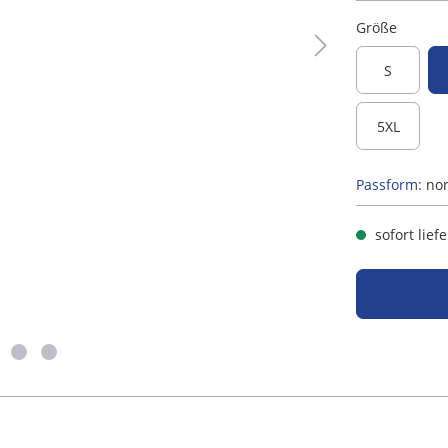
Größe
S
5XL
Passform:
no
sofort lief