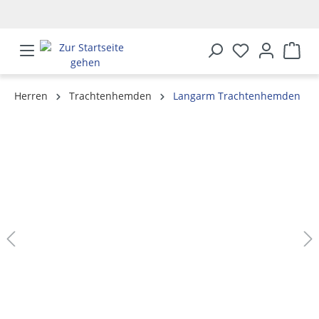
alt springen
Herren
Trachtenhemden
Langarm Trachtenhemden
Bildergalerie überspringen