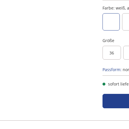
Farbe:
weiß, 
weiß, ant
Größe
36
Passform:
no
sofort lief