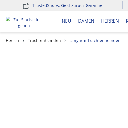
TrustedShops: Geld-zurück-Garantie
springen
Zur Hauptnavigation springen
NEU
DAMEN
HERREN
Herren
Trachtenhemden
Langarm Trachtenhemden
Bildergalerie überspringen