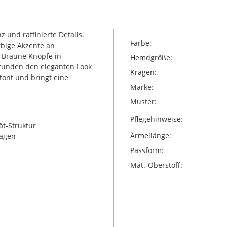
und raffinierte Details.
Farbe:
rbige Akzente an
 Braune Knöpfe in
Hemdgröße:
 runden den eleganten Look
Kragen:
tont und bringt eine
Marke:
Muster:
Pflegehinweise:
ät-Struktur
Ärmellänge:
ragen
Passform:
Mat.-Oberstoff: