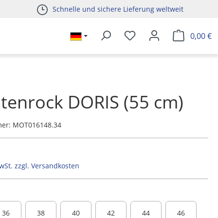
Schnelle und sichere Lieferung weltweit
0,00 €
tenrock DORIS (55 cm)
mer:
MOT016148.34
MwSt. zzgl. Versandkosten
36
38
40
42
44
46