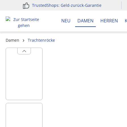
TrustedShops: Geld-zurück-Garantie
springen
Zur Hauptnavigation springen
NEU
DAMEN
HERREN
Damen
Trachtenröcke
Bildergalerie überspringen