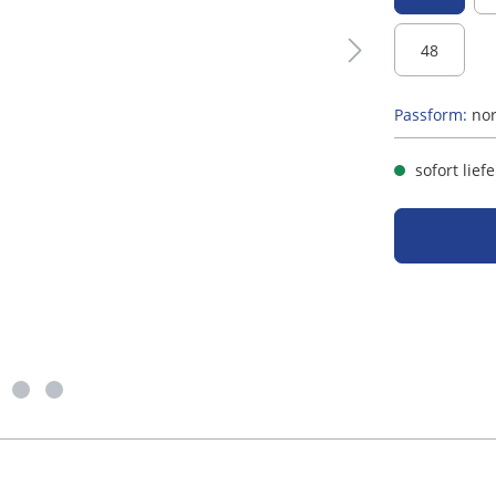
48
Passform:
no
sofort lief