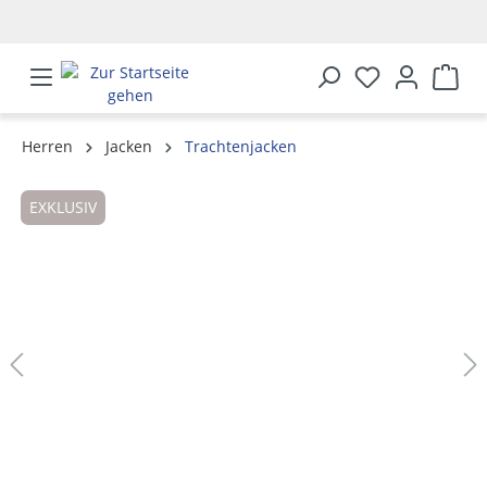
alt springen
Herren
Jacken
Trachtenjacken
Bildergalerie überspringen
EXKLUSIV