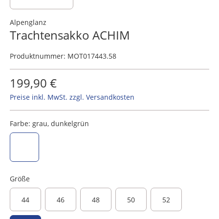
Alpenglanz
Trachtensakko ACHIM
Produktnummer:
MOT017443.58
199,90 €
Preise inkl. MwSt. zzgl. Versandkosten
Farbe:
grau, dunkelgrün
grau, dunkelgrün
Größe
44
46
48
50
52