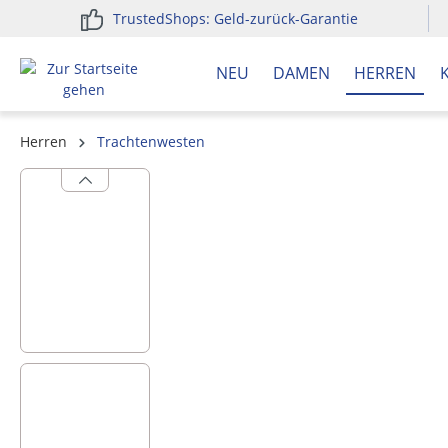
TrustedShops: Geld-zurück-Garantie
springen
Zur Hauptnavigation springen
NEU
DAMEN
HERREN
Herren
Trachtenwesten
Bildergalerie überspringen