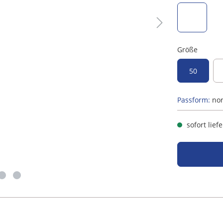
hellblau
Größe
50
Passform:
no
sofort lief