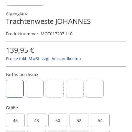
Alpenglanz
Trachtenweste JOHANNES
Produktnummer:
MOT017207.110
139,95 €
Preise inkl. MwSt. zzgl. Versandkosten
Farbe:
bordeaux
(Diese Option ist zurzeit nicht verfügbar.)
(Diese Option ist zurzeit nicht verf
bordeaux
dunkelblau
graphit
tanne
blaugrau
Größe
46
48
50
52
54