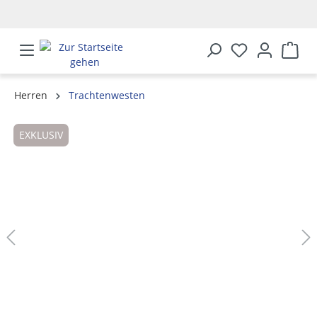
alt springen
Herren
Trachtenwesten
Bildergalerie überspringen
EXKLUSIV