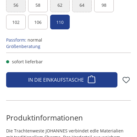
56
58
62
64
98
(Diese Option ist zurzeit nicht verfügbar.)
(Diese Option ist zurzeit nicht verfügbar.)
(Diese Option ist zurzeit nicht ve
102
106
110
Passform:
normal
Größenberatung
sofort lieferbar
IN DIE EINKAUFSTASCHE
Produktinformationen
Die Trachtenweste JOHANNES verbindet edle Materialien