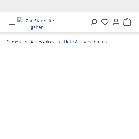
alt springen
Damen
Accessoires
Hüte & Haarschmuck
Bildergalerie überspringen