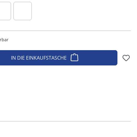
au
oliv
salbei
erbar
IN DIE EINKAUFSTASCHE