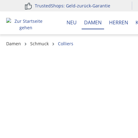
TrustedShops: Geld-zurück-Garantie
springen
Zur Hauptnavigation springen
NEU
DAMEN
HERREN
Damen
Schmuck
Colliers
Bildergalerie überspringen