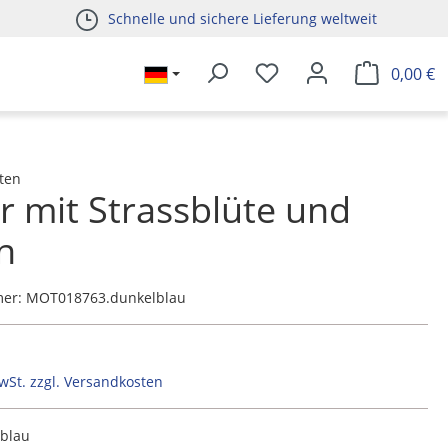
Schnelle und sichere Lieferung weltweit
0,00 €
ten
er mit Strassblüte und
n
mer:
MOT018763.dunkelblau
MwSt. zzgl. Versandkosten
blau