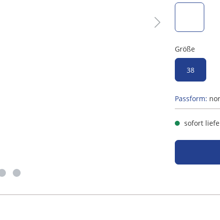
salbei
Größe
38
Passform:
no
sofort lief