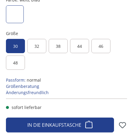
weiß, blau
Größe
30
32
38
44
46
48
Passform:
normal
Größenberatung
Änderungsfreundlich
sofort lieferbar
IN DIE EINKAUFSTASCHE