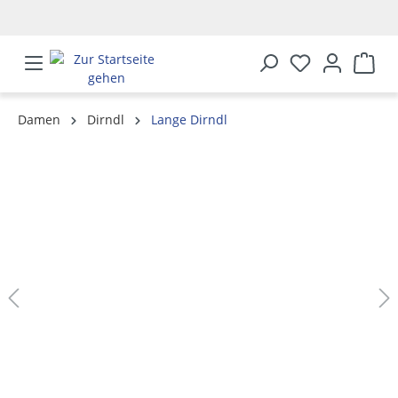
alt springen
Damen
Dirndl
Lange Dirndl
Bildergalerie überspringen