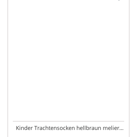
Kinder Trachtensocken hellbraun meliert
005486