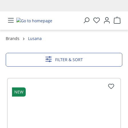
in content
Brands
Lusana
SHOW MORE
FILTER & SORT
NEW