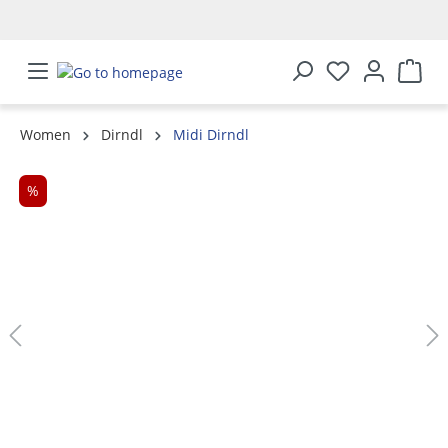
in content
Women
Dirndl
Midi Dirndl
Skip image gallery
%