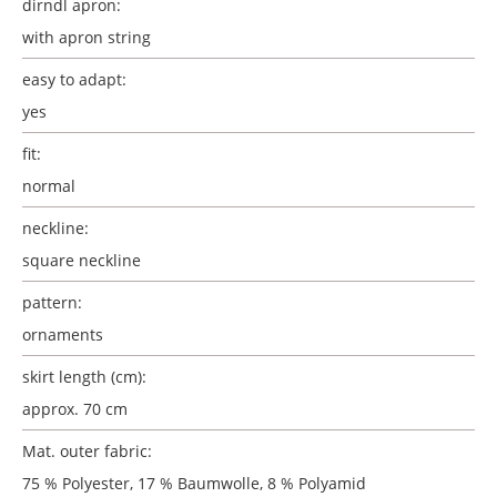
dirndl apron:
with apron string
easy to adapt:
yes
fit:
normal
neckline:
square neckline
pattern:
ornaments
skirt length (cm):
approx. 70 cm
Mat. outer fabric:
75 % Polyester, 17 % Baumwolle, 8 % Polyamid