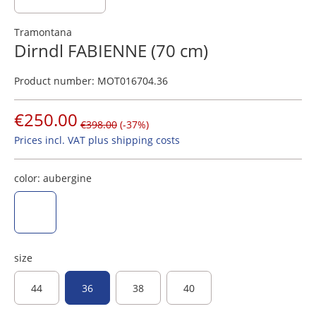
Tramontana
Dirndl FABIENNE (70 cm)
Product number:
MOT016704.36
€250.00
€398.00
(-37%)
Prices incl. VAT plus shipping costs
color:
aubergine
aubergine
size
44
36
38
40