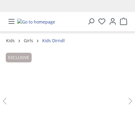
in content
Kids
Girls
Kids Dirndl
Skip image gallery
EXCLUSIVE