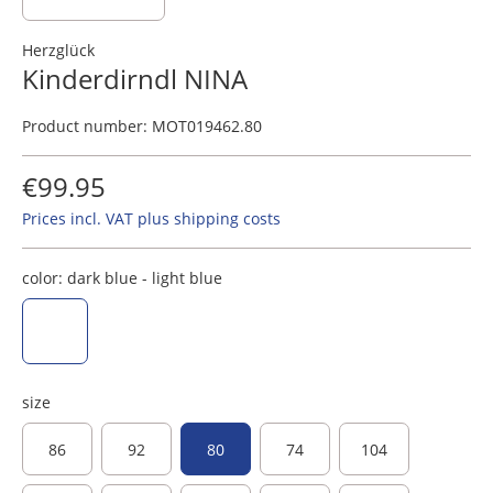
Herzglück
Kinderdirndl NINA
Product number:
MOT019462.80
€99.95
Prices incl. VAT plus shipping costs
color:
dark blue - light blue
dark blue - light blue
size
86
92
80
74
104