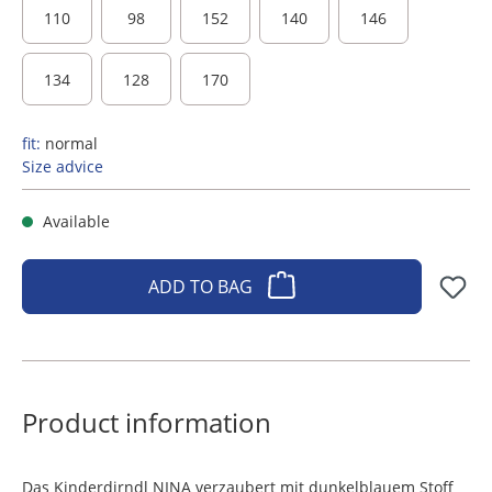
110
98
152
140
146
134
128
170
fit:
normal
Size advice
Available
ADD TO BAG
Product information
Das Kinderdirndl NINA verzaubert mit dunkelblauem Stoff