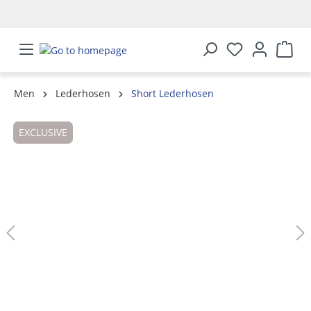
in content
Men
Lederhosen
Short Lederhosen
Skip image gallery
EXCLUSIVE