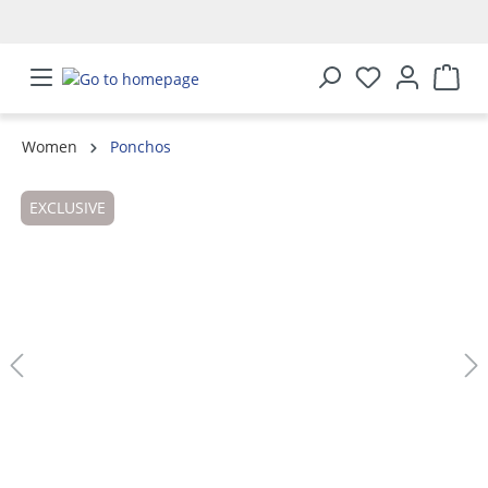
in content
Women
Ponchos
Skip image gallery
EXCLUSIVE