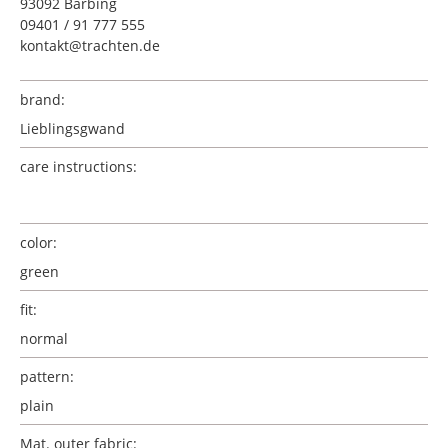
93092 Barbing
09401 / 91 777 555
kontakt@trachten.de
brand:
Lieblingsgwand
care instructions:
color:
green
fit:
normal
pattern:
plain
Mat. outer fabric: