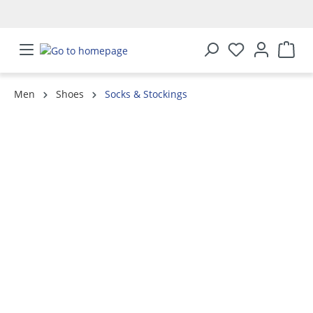
in content
Men
Shoes
Socks & Stockings
Skip image gallery