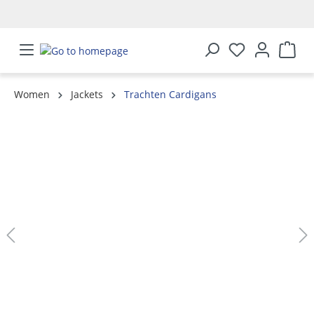
in content
Women
Jackets
Trachten Cardigans
Skip image gallery