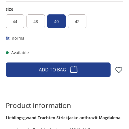
size
44
48
40
42
fit:
normal
Available
ADD TO BAG
Product information
​Lieblingsgwand Trachten Strickjacke anthrazit Magdalena