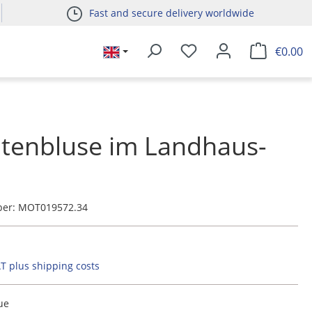
Fast and secure delivery worldwide
€0.00
tenbluse im Landhaus-
ber:
MOT019572.34
AT plus shipping costs
ue