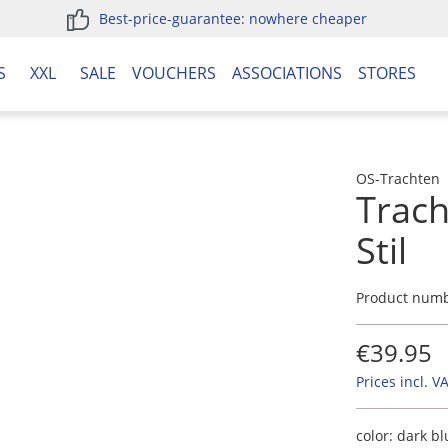
Best-price-guarantee: nowhere cheaper
S
XXL
SALE
VOUCHERS
ASSOCIATIONS
STORES
OS-Trachten
Trach
Stil
Product num
€39.95
Prices incl. V
color:
dark bl