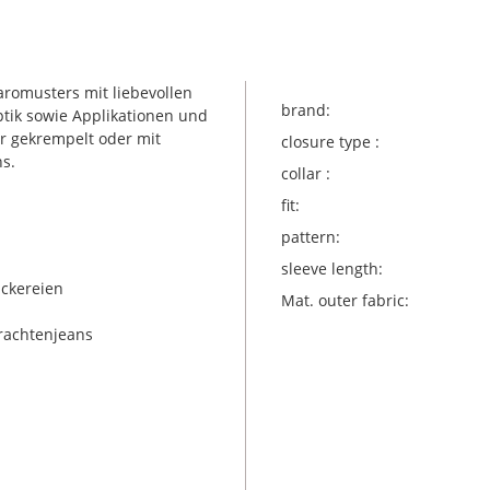
romusters mit liebevollen
brand:
ptik sowie Applikationen und
er gekrempelt oder mit
closure type :
s.
collar :
fit:
pattern:
sleeve length:
ickereien
Mat. outer fabric:
Trachtenjeans