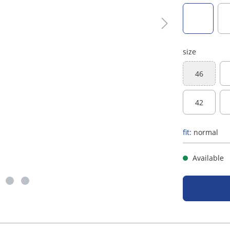
dark blu
size
46
(This optio
42
fit:
normal
Available