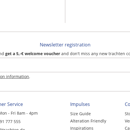
Newsletter registration
and
get a 5,-€ welcome voucher
and don't miss any new trachten c
ion information
.
er Service
Impulses
C
Mon - Fri 8am - 4pm
Size Guide
St
Alteration Friendly
Ve
 91 777 555
Inspirations
Ca
@trachten.de