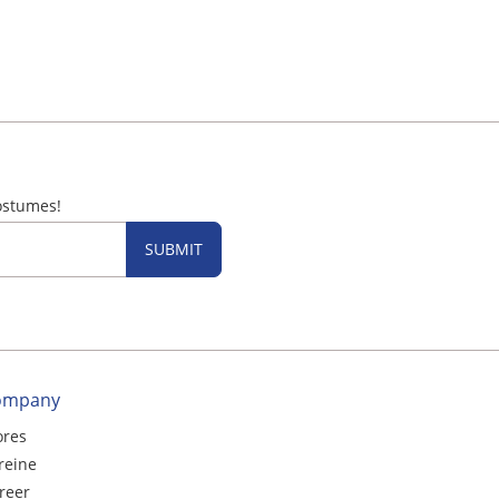
ostumes!
SUBMIT
ompany
ores
reine
reer