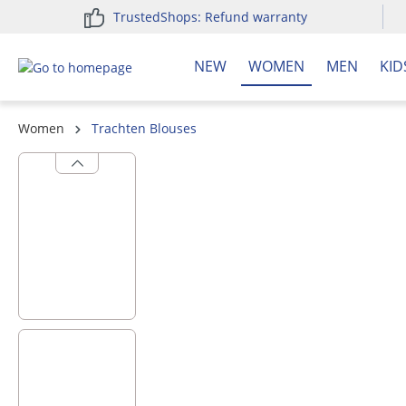
TrustedShops: Refund warranty
search
Skip to main navigation
NEW
WOMEN
MEN
KID
Women
Trachten Blouses
Skip image gallery