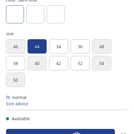
dark blue
red
dark green
size
46
44
34
36
48
(This option is currently unavailable.)
(This option is curr
38
40
42
52
54
(This option is currently unavailable.)
(This option is curr
50
(This option is currently unavailable.)
fit:
normal
Size advice
Available