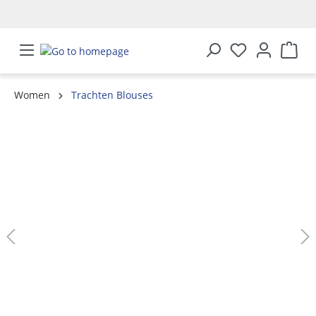
in content
Women
Trachten Blouses
Skip image gallery