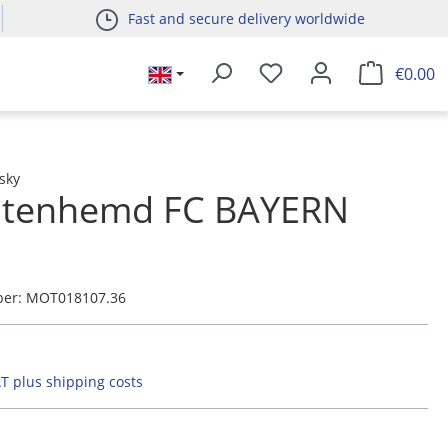
Fast and secure delivery worldwide
€0.00
sky
htenhemd FC BAYERN
ber:
MOT018107.36
AT plus shipping costs