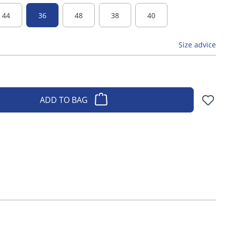
44
36
48
38
40
Size advice
ADD TO BAG