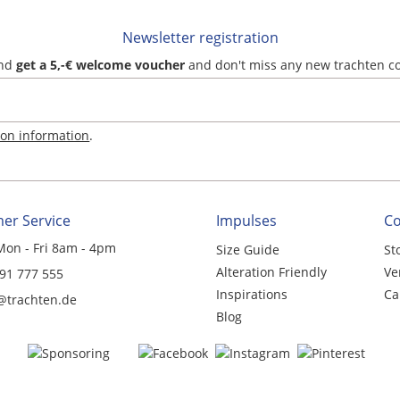
Newsletter registration
and
get a 5,-€ welcome voucher
and don't miss any new trachten c
ion information
.
er Service
Impulses
C
Mon - Fri 8am - 4pm
Size Guide
St
Alteration Friendly
Ve
 91 777 555
Inspirations
Ca
@trachten.de
Blog