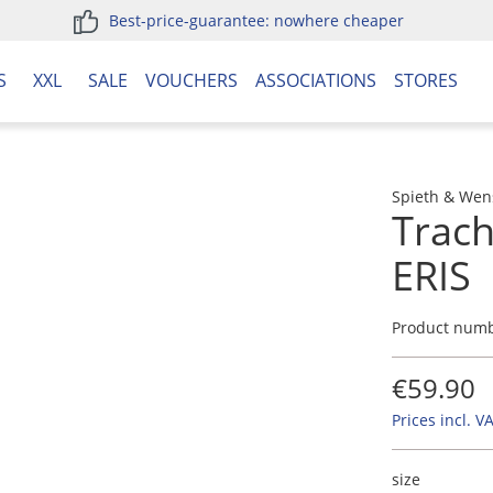
Best-price-guarantee: nowhere cheaper
S
XXL
SALE
VOUCHERS
ASSOCIATIONS
STORES
Spieth & Wen
Trac
ERIS
Product num
€59.90
Prices incl. V
size