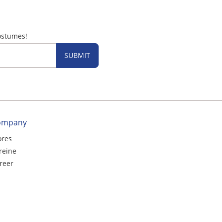
ostumes!
SUBMIT
ompany
ores
reine
reer