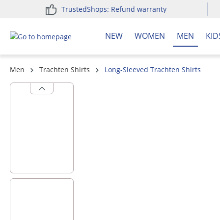
TrustedShops: Refund warranty
search
Skip to main navigation
NEW
WOMEN
MEN
KID
Men
Trachten Shirts
Long-Sleeved Trachten Shirts
Skip image gallery