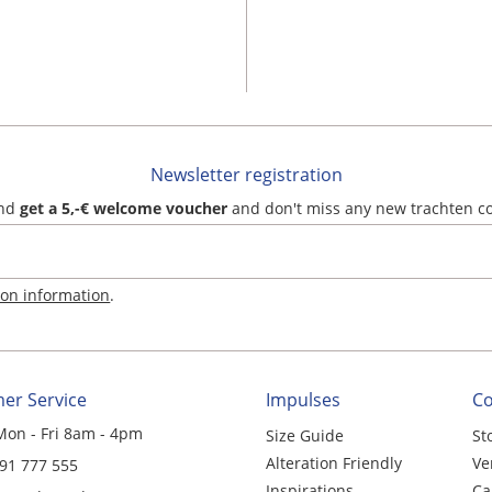
Newsletter registration
and
get a 5,-€ welcome voucher
and don't miss any new trachten c
ion information
.
er Service
Impulses
C
Mon - Fri 8am - 4pm
Size Guide
St
Alteration Friendly
Ve
 91 777 555
Inspirations
Ca