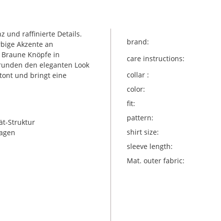
und raffinierte Details.
brand:
rbige Akzente an
 Braune Knöpfe in
care instructions:
 runden den eleganten Look
collar :
tont und bringt eine
color:
fit:
pattern:
ät-Struktur
shirt size:
ragen
sleeve length:
Mat. outer fabric: