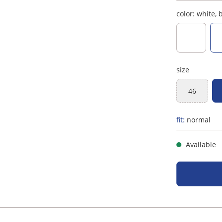
color:
white, 
weiß, ant
size
46
(This optio
fit:
normal
Available