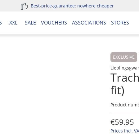
Best-price-guarantee: nowhere cheaper
S
XXL
SALE
VOUCHERS
ASSOCIATIONS
STORES
EXCLUSIVE
Lieblingsgwa
Trac
fit)
Product num
€59.95
Prices incl. V