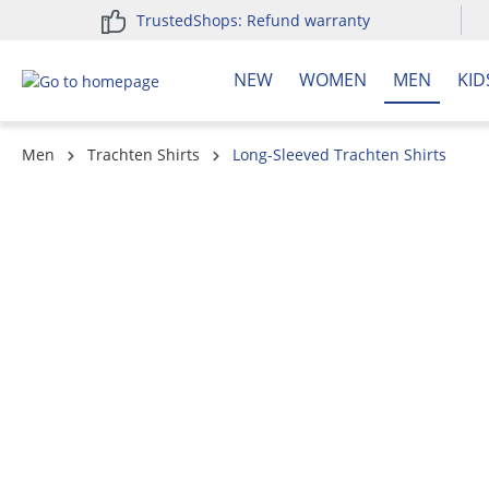
TrustedShops: Refund warranty
search
Skip to main navigation
NEW
WOMEN
MEN
KID
Men
Trachten Shirts
Long-Sleeved Trachten Shirts
Skip image gallery