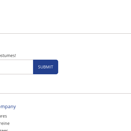
ostumes!
SUBMIT
ompany
ores
reine
reer