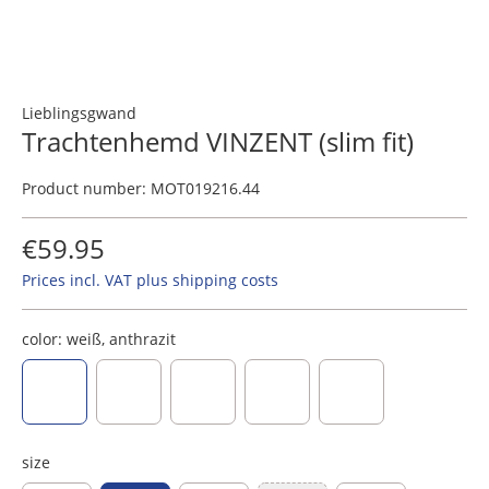
Lieblingsgwand
Trachtenhemd VINZENT (slim fit)
Product number:
MOT019216.44
€59.95
Prices incl. VAT plus shipping costs
color:
weiß, anthrazit
weiß, anthrazit
white, blue
white, red
white, green
white, brown
size