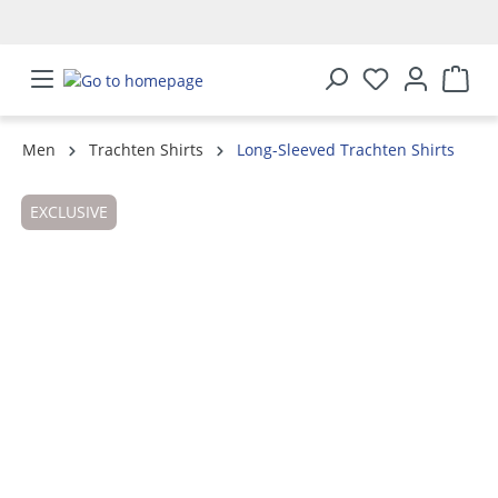
in content
Men
Trachten Shirts
Long-Sleeved Trachten Shirts
Skip image gallery
EXCLUSIVE