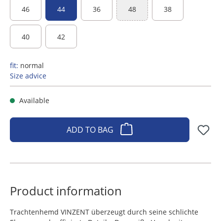
46
44
36
48
38
(This option is currently unavaila
40
42
fit:
normal
Size advice
Available
ADD TO BAG
Product information
Trachtenhemd VINZENT überzeugt durch seine schlichte