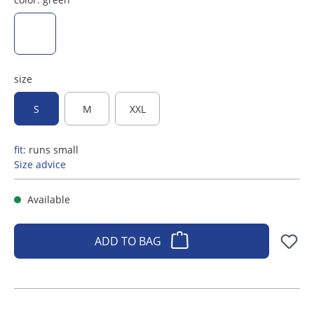
green
size
S
M
XXL
fit:
runs small
Size advice
Available
ADD TO BAG