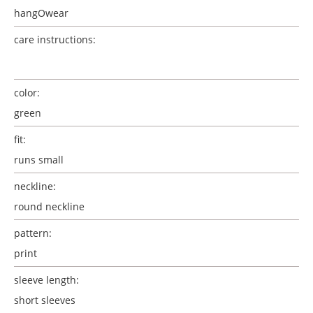
hangOwear
care instructions:
color:
green
fit:
runs small
neckline:
round neckline
pattern:
print
sleeve length:
short sleeves