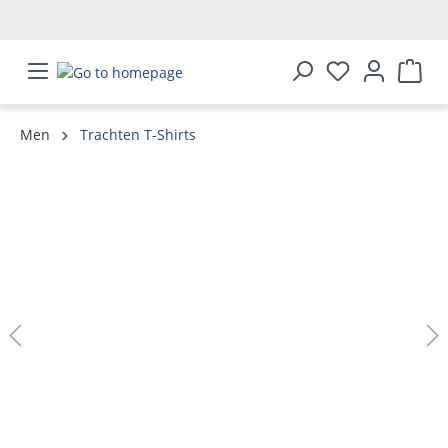
in content
Men
Trachten T-Shirts
Skip image gallery