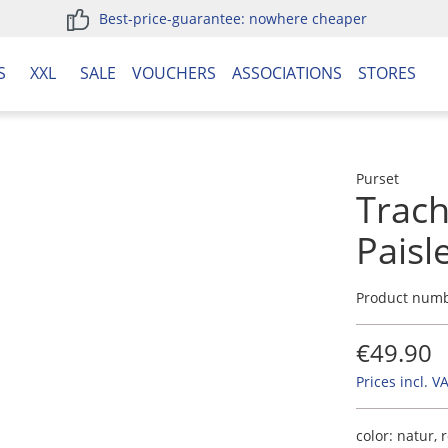
Best-price-guarantee: nowhere cheaper
S
XXL
SALE
VOUCHERS
ASSOCIATIONS
STORES
Purset
Trach
Paisl
Product num
€49.90
Prices incl. V
color:
natur, r