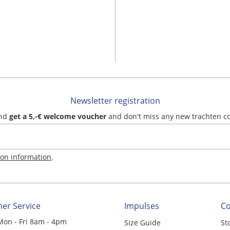
Newsletter registration
and
get a 5,-€ welcome voucher
and don't miss any new trachten c
ion information
.
er Service
Impulses
C
Mon - Fri 8am - 4pm
Size Guide
St