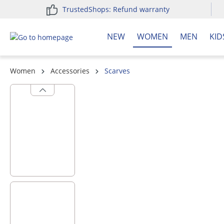
TrustedShops: Refund warranty
search
Skip to main navigation
NEW
WOMEN
MEN
KID
Women
Accessories
Scarves
Skip image gallery