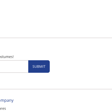
ostumes!
SUBMIT
ompany
ores