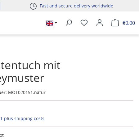
Fast and secure delivery worldwide
€0.00
tentuch mit
eymuster
ber:
MOT020151.natur
AT plus shipping costs
ot