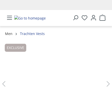
in content
Men
Trachten Vests
Skip image gallery
EXCLUSIVE