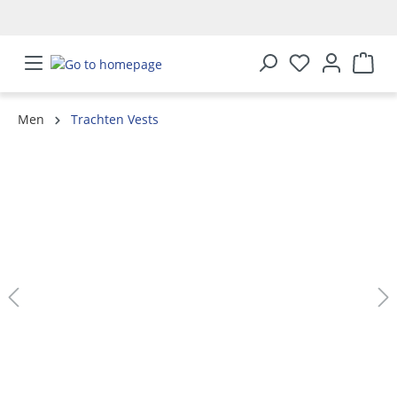
in content
Men
Trachten Vests
Skip image gallery