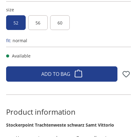
size
52
56
60
fit:
normal
Available
ADD TO BAG
Product information
​Stockerpoint Trachtenweste schwarz Samt Vittorio