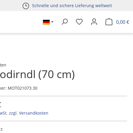
Schnelle und sichere Lieferung weltweit
0,00 €
ten
odirndl (70 cm)
mer:
MOT021073.30
€
MwSt. zzgl. Versandkosten
rz