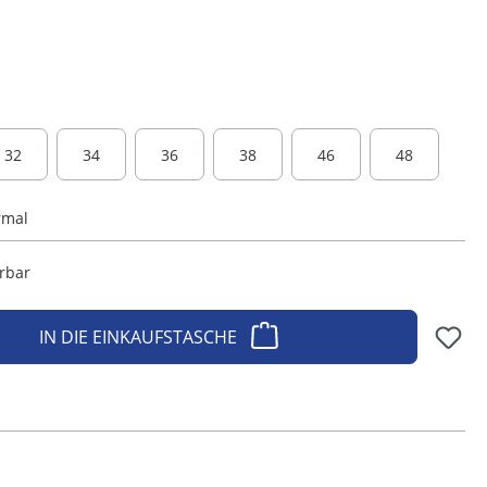
32
34
36
38
46
48
rmal
erbar
IN DIE EINKAUFSTASCHE