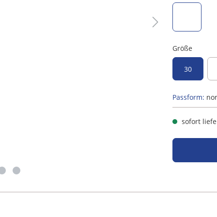
schwarz
Größe
30
Passform:
no
sofort lief