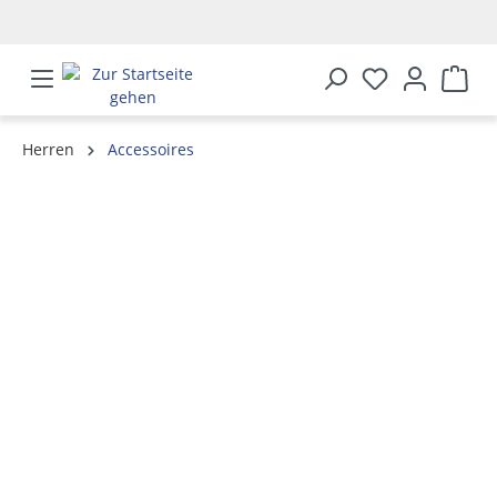
alt springen
Herren
Accessoires
Bildergalerie überspringen