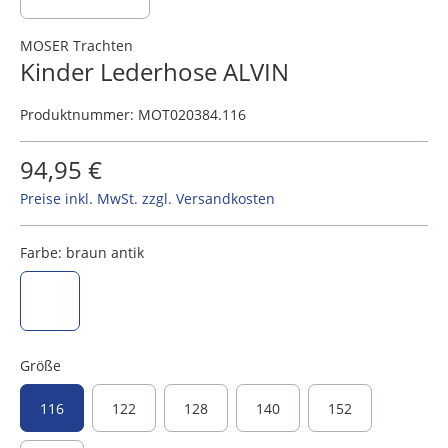
MOSER Trachten
Kinder Lederhose ALVIN
Produktnummer:
MOT020384.116
94,95 €
Preise inkl. MwSt. zzgl. Versandkosten
Farbe:
braun antik
braun antik
Größe
116
122
128
140
152