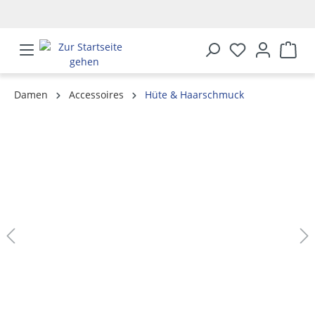
alt springen
Damen
Accessoires
Hüte & Haarschmuck
Bildergalerie überspringen