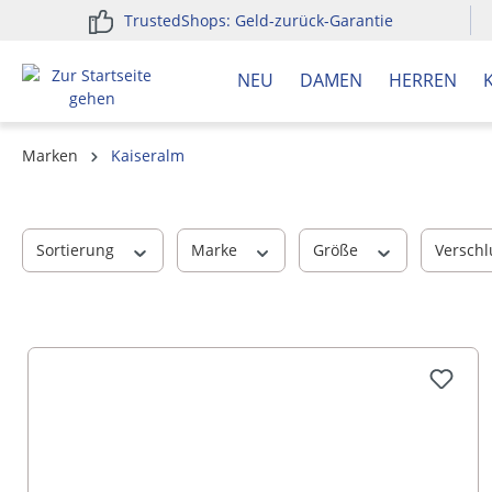
TrustedShops: Geld-zurück-Garantie
springen
Zur Hauptnavigation springen
NEU
DAMEN
HERREN
Marken
Kaiseralm
Sortierung
Marke
Größe
Versch