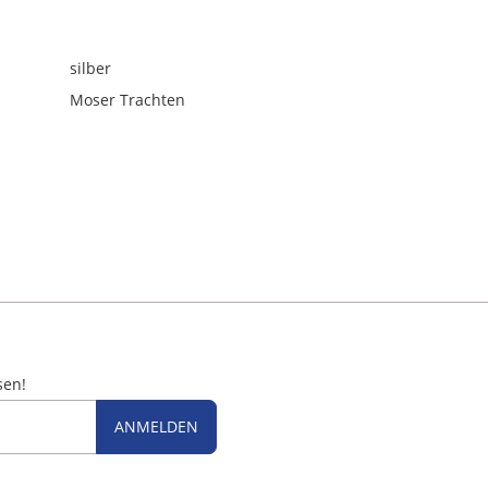
silber
Moser Trachten
sen!
ANMELDEN