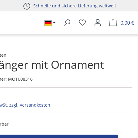
Schnelle und sichere Lieferung weltweit
0,00 €
ten
änger mit Ornament
mer:
MOT008316
MwSt. zzgl. Versandkosten
erbar