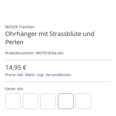
MOSER Trachten
Ohrhänger mit Strassblüte und
Perlen
Produktnummer:
MOT018764.oliv
14,95 €
Preise inkl. MwSt. zzgl. Versandkosten
Farbe:
oliv
dunkelblau
dunkelrot
grau
oliv
salbei