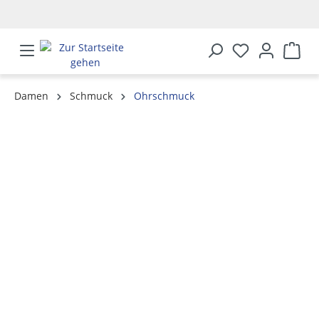
alt springen
Damen
Schmuck
Ohrschmuck
Bildergalerie überspringen