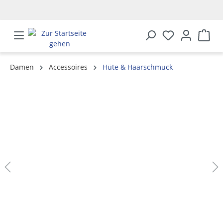
alt springen
Damen
Accessoires
Hüte & Haarschmuck
Bildergalerie überspringen