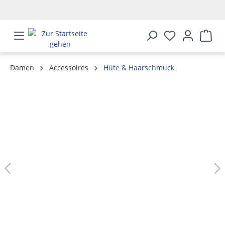
alt springen
Damen
Accessoires
Hüte & Haarschmuck
Bildergalerie überspringen