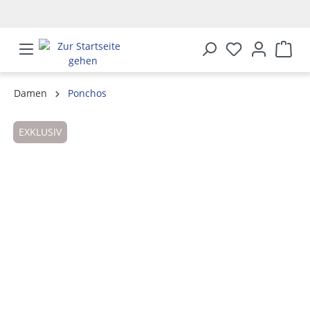
alt springen
Damen
Ponchos
Bildergalerie überspringen
EXKLUSIV