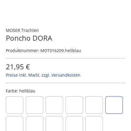
MOSER Trachten
Poncho DORA
Produktnummer:
MOT016209.hellblau
21,95 €
Preise inkl. MwSt. zzgl. Versandkosten
Farbe:
hellblau
beere
creme
dunkelblau
dunkelrot
grau
hellblau
natur
oliv
salbei
schwarz
taupe