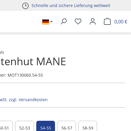
Schnelle und sichere Lieferung weltweit
0,00 €
ls
htenhut MANE
mer:
MOT130060.54-55
MwSt. zzgl. Versandkosten
50-51
52-53
54-55
56-57
58-59