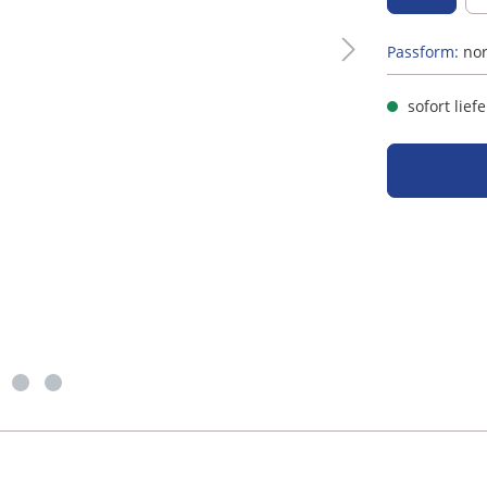
Passform:
no
sofort lief