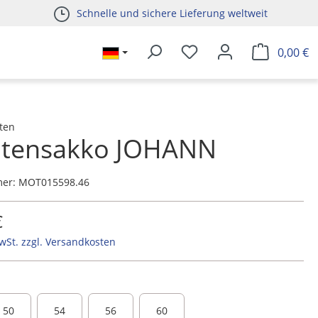
Schnelle und sichere Lieferung weltweit
0,00 €
ten
htensakko JOHANN
mer:
MOT015598.46
€
MwSt. zzgl. Versandkosten
50
54
56
60