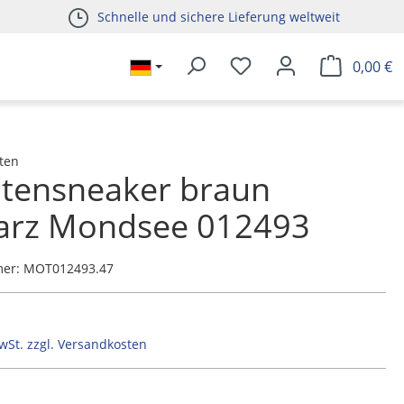
Schnelle und sichere Lieferung weltweit
0,00 €
ten
htensneaker braun
arz Mondsee 012493
mer:
MOT012493.47
MwSt. zzgl. Versandkosten