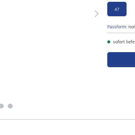
47
Passform:
no
sofort lief