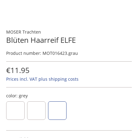
MOSER Trachten
Blüten Haarreif ELFE
Product number:
MOT016423.grau
€11.95
Prices incl. VAT plus shipping costs
color:
grey
light green
rose
grey