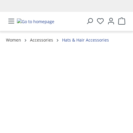
in content
Women
Accessories
Hats & Hair Accessories
Skip image gallery