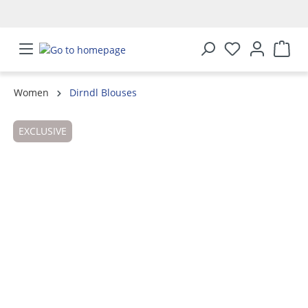
in content
Women
Dirndl Blouses
Skip image gallery
EXCLUSIVE